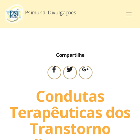
mobirise.com
Mobirise v3.11.1
Psimundi.com.br
Psimundi Divulgações
Compartilhe
Condutas
Terapêuticas dos
Transtorno