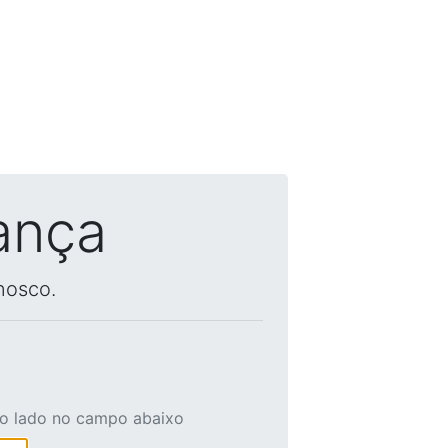
ança
nosco.
ao lado no campo abaixo