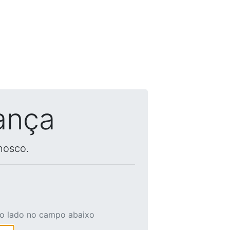
ança
nosco.
ao lado no campo abaixo