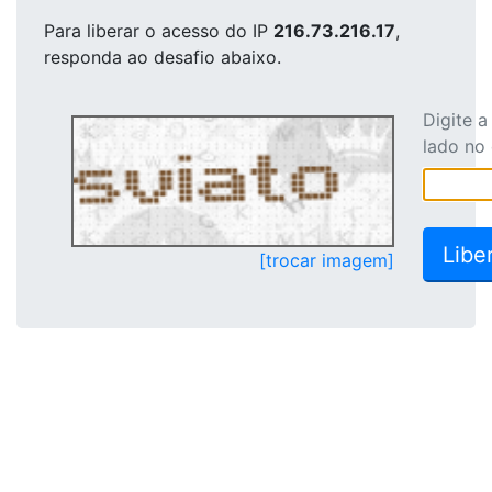
Para liberar o acesso
do IP
216.73.216.17
,
responda ao desafio abaixo.
Digite 
lado no
[trocar imagem]