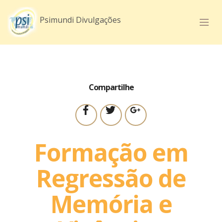
mobirise.com
Mobirise v3.11.1
Psimundi.com.br
Psimundi Divulgações
Compartilhe
Formação em
Regressão de
Memória e