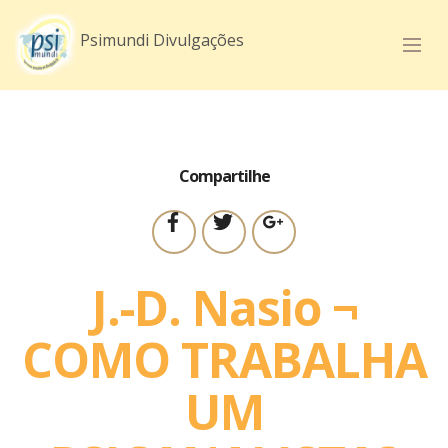
mobirise.com
Mobirise v3.11.1
Psimundi.com.br
Psimundi Divulgações
Compartilhe
J.-D. Nasio ¬
COMO TRABALHA
UM