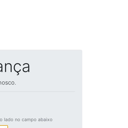
ança
nosco.
ao lado no campo abaixo