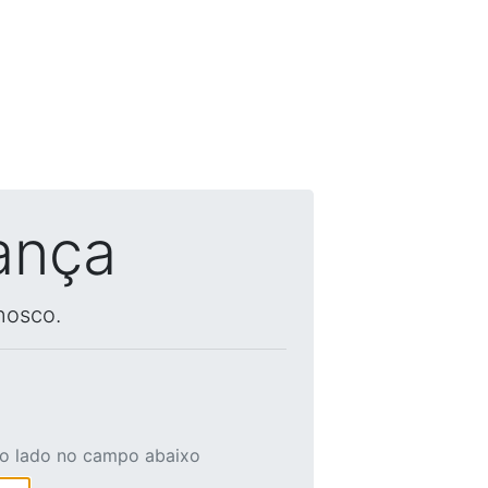
ança
nosco.
ao lado no campo abaixo