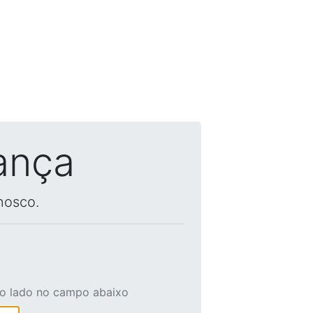
ança
nosco.
ao lado no campo abaixo