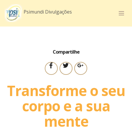
mobirise.com
Mobirise v3.11.1
Psimundi.com.br
Psimundi Divulgações
Compartilhe
Transforme o seu
corpo e a sua
mente